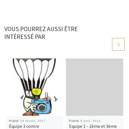
o
e
i
g
o
r
n
e
k
k
r
VOUS POURREZ AUSSI ÊTRE
INTÉRESSÉ PAR
Publié
18 février, 2017
Publié
9 avril, 2014
Équipe 3 contre
Equipe 1 – 2ème et 3ème