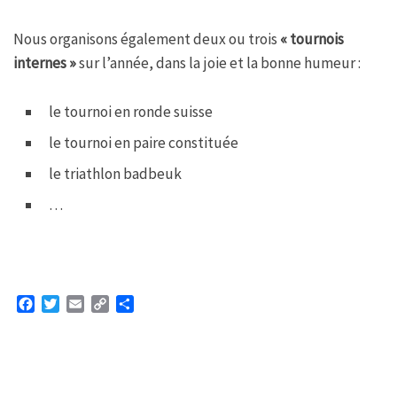
Nous organisons également deux ou trois
« tournois
internes »
sur l’année, dans la joie et la bonne humeur :
le tournoi en ronde suisse
le tournoi en paire constituée
le triathlon badbeuk
…
F
T
E
C
P
a
w
m
o
a
c
i
a
p
r
e
t
i
y
t
b
t
l
L
a
o
e
i
g