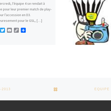
rcredi, l’équipe 4 se rendait à
re pour leur premier match de play-
our l’accession en D3.
euresement pour le GSL, […]
F
T
E
C
P
a
w
m
o
a
i
a
p
r
e
t
i
y
t
b
t
l
L
a
o
e
i
g
o
r
n
e
k
k
r
RETOUR À LA LISTE DES
-2013
EQUIPE