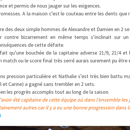
ce et permis de nous jauger sur les exigences.
omesses. A la maison c’est le couteau entre les dents que n
oire des deux simple hommes de Alexandre et Damien en 2 se
r contre bizarrement en même temps s’inclinait sur un 
 conséquences de cette défaite.
 fait qu’une bouchée de la capitaine adverse 21/9, 21/4 et
n match ou le score final très serré aurais surement pu être é
s pression particulière et Nathalie s’est très bien battu 
 et Carine) a gagné sans trembler en 2 sets.
bien les progrès accomplis tout au long de la saison.
d’avoir été capitaine de cette équipe où dans l’ensemble les 
tainement autres car il y a eu une bonne progression dans le
4