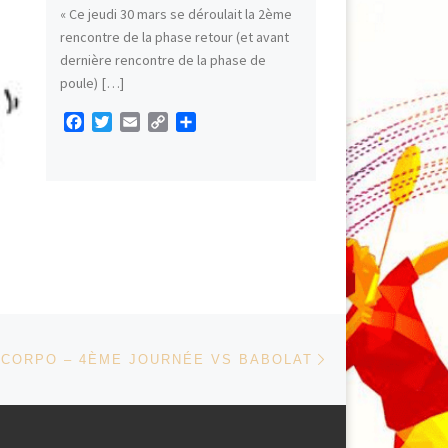
« Ce jeudi 30 mars se déroulait la 2ème
rencontre de la phase retour (et avant
dernière rencontre de la phase de
poule) […]
F
T
E
C
P
a
w
m
o
a
c
i
a
p
r
e
t
i
y
t
b
t
l
L
a
o
e
i
g
o
r
n
e
k
k
r
Article suivant
 ARTICLES
 CORPO – 4ÈME JOURNÉE VS BABOLAT