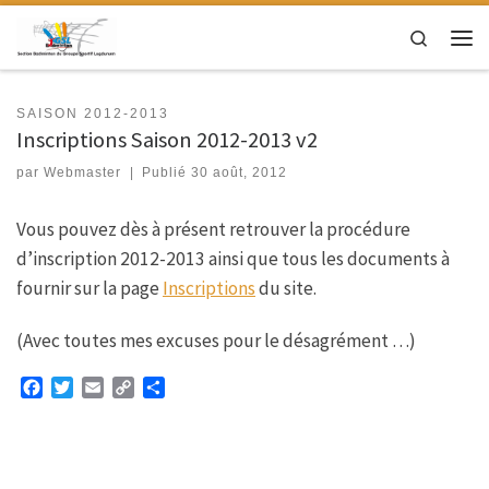
Passer au contenu
Search
Men
SAISON 2012-2013
Inscriptions Saison 2012-2013 v2
par
Webmaster
|
Publié
30 août, 2012
Vous pouvez dès à présent retrouver la procédure
d’inscription 2012-2013 ainsi que tous les documents à
fournir sur la page
Inscriptions
du site.
(Avec toutes mes excuses pour le désagrément …)
F
T
E
C
P
a
w
m
o
a
c
i
a
p
r
e
t
i
y
t
b
t
l
L
a