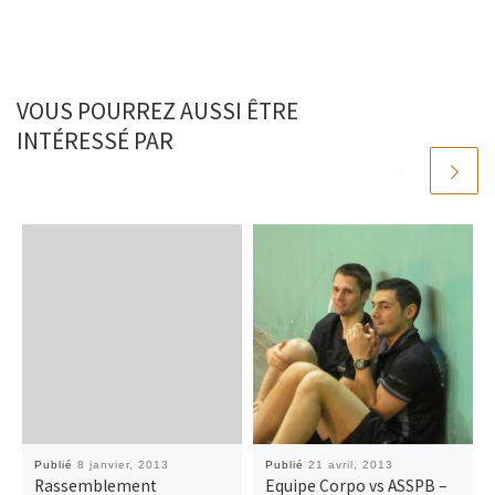
o
e
i
g
o
r
n
e
k
k
r
VOUS POURREZ AUSSI ÊTRE
INTÉRESSÉ PAR
Publié
8 janvier, 2013
Publié
21 avril, 2013
Rassemblement
Equipe Corpo vs ASSPB –