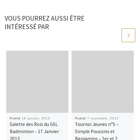
k
k
r
VOUS POURREZ AUSSI ÊTRE
INTÉRESSÉ PAR
Publié
16 janvier, 2013
Publié
7 novembre, 2012
Galette des Rois du GSL
Tournoi Jeunes n°5 –
Badminton – 17 Janvier
Simple Poussins et
2013
Benjamins – 1er et 2