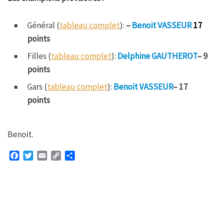
Général (
tableau complet
):
–
Benoit VASSEUR
17
points
Filles (
tableau complet
):
Delphine GAUTHEROT
– 9
points
Gars (
tableau complet
):
Benoit VASSEUR
– 17
points
Benoit.
F
T
E
C
P
a
w
m
o
a
c
i
a
p
r
e
t
i
y
t
b
t
l
L
a
o
e
i
g
o
r
n
e