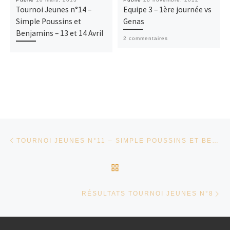
Tournoi Jeunes n°14 –
Equipe 3 – 1ère journée vs
Simple Poussins et
Genas
Benjamins – 13 et 14 Avril
2 commentaires
Parcourir les articles
Article précédent
TOURNOI JEUNES N°11 – SIMPLE POUSSINS ET BENJAMINS – 9 ET 10 MARS
RETOUR À LA LISTE DES
Ar
RÉSULTATS TOURNOI JEUNES N°8