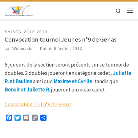
Passer au contenu
Search
Men
SAISON 2012-2013
Convocation tournoi Jeunes n°9 de Genas
par
Webmaster
|
Publié
6 février, 2013
5 joueurs de la section seront présents sur ce tournoi de
doubles. 2 doubles joueront en catégorie cadet,
Juliette
R. et Pauline
ainsi que
Maxime et Cyrille
, tandis que
Benoit et Juliette R.
joueront en mixte cadet.
Convocation TDJ n°9 de Genas
F
T
E
C
P
a
w
m
o
a
c
i
a
p
r
e
t
i
y
t