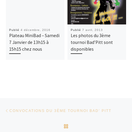
Publié
4 décembre, 2016
Publié
7 avril, 2013
Plateau MiniBad – Samedi
Les photos du 3ème
7 Janvier de 13h15 à
tournoi Bad’Pitt sont
15h15 chez nous
disponibles
Parcourir les articles
Article précédent
CONVOCATIONS DU 3ÈME TOURNOI BAD’ PITT
RETOUR À LA LISTE DES