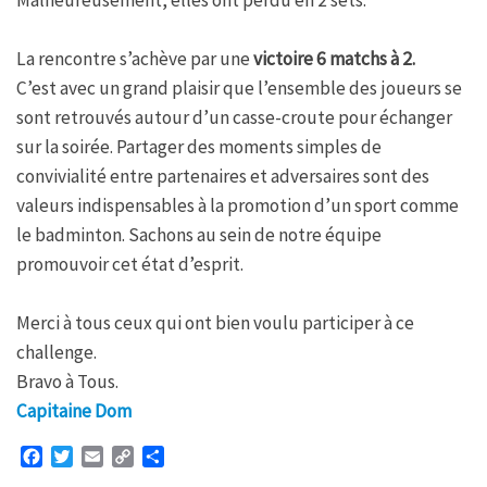
La rencontre s’achève par une
victoire 6 matchs à 2.
C’est avec un grand plaisir que l’ensemble des joueurs se
sont retrouvés autour d’un casse-croute pour échanger
sur la soirée. Partager des moments simples de
convivialité entre partenaires et adversaires sont des
valeurs indispensables à la promotion d’un sport comme
le badminton. Sachons au sein de notre équipe
promouvoir cet état d’esprit.
Merci à tous ceux qui ont bien voulu participer à ce
challenge.
Bravo à Tous.
Capitaine Dom
F
T
E
C
P
a
w
m
o
a