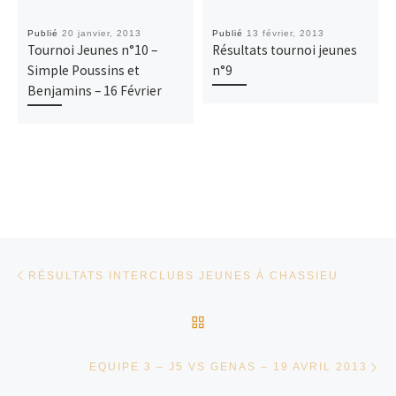
Publié
20 janvier, 2013
Publié
13 février, 2013
Tournoi Jeunes n°10 –
Résultats tournoi jeunes
Simple Poussins et
n°9
Benjamins – 16 Février
Parcourir les articles
Article précédent
RÉSULTATS INTERCLUBS JEUNES À CHASSIEU
RETOUR À LA LISTE DES
Ar
EQUIPE 3 – J5 VS GENAS – 19 AVRIL 2013