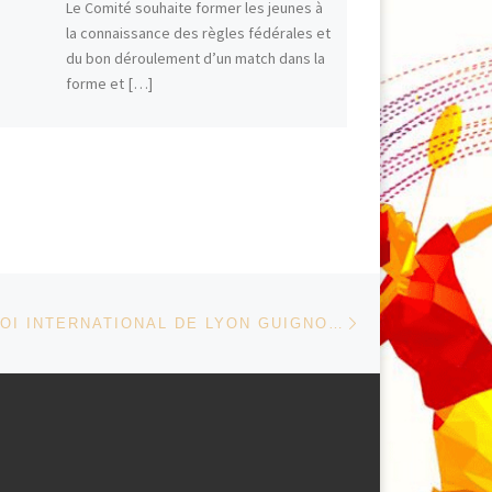
Le Comité souhaite former les jeunes à
la connaissance des règles fédérales et
du bon déroulement d’un match dans la
forme et […]
F
T
E
C
P
a
w
m
o
a
c
i
a
p
r
e
t
i
y
t
b
t
l
L
a
o
e
i
g
o
r
n
e
k
k
r
Article suivant
 ARTICLES
15ÈME TOURNOI INTERNATIONAL DE LYON GUIGNOL 2013 – 1,2 ET 3 NOVEMBRE