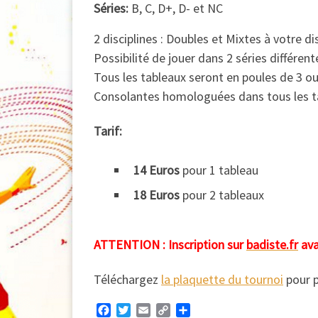
Séries:
B, C, D+, D- et NC
2 disciplines : Doubles et Mixtes à votre di
Possibilité de jouer dans 2 séries différent
Tous les tableaux seront en poules de 3 ou
Consolantes homologuées dans tous les t
Tarif:
14 Euros
pour 1 tableau
18 Euros
pour 2 tableaux
ATTENTION : Inscription sur
badiste.fr
ava
Téléchargez
la plaquette du tournoi
pour p
F
T
E
C
P