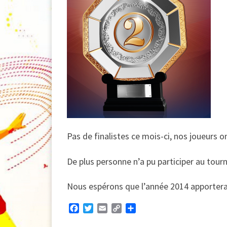
Pas de finalistes ce mois-ci, nos joueurs o
De plus personne n’a pu participer au tour
Nous espérons que l’année 2014 apportera 
F
T
E
C
P
a
w
m
o
a