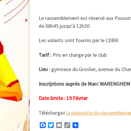
Le rassemblement est réservé aux Poussins 
de 08h45 jusqu’à 12h30.
Les volants sont fournis par le CDBR.
Tarif :
Pris en charge par le club
Lieu :
gymnase du Groslier, avenue du Cham
Inscriptions auprès de Marc WARENGHEM 
Date limite : 19 Février
Téléchargez
la plaquette du rassembleme
F
T
E
C
P