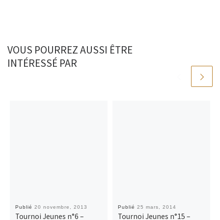
o
e
i
g
o
r
n
e
k
k
r
VOUS POURREZ AUSSI ÊTRE
INTÉRESSÉ PAR
Publié
20 novembre, 2013
Publié
25 mars, 2014
Tournoi Jeunes n°6 –
Tournoi Jeunes n°15 –