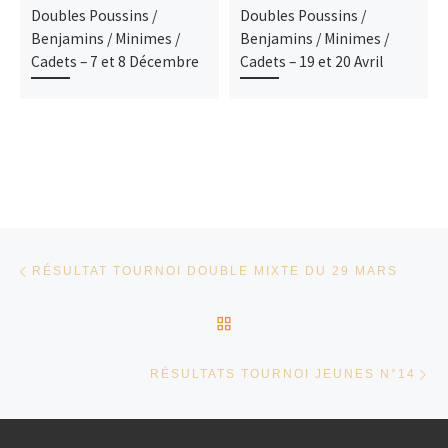
Doubles Poussins /
Doubles Poussins /
Benjamins / Minimes /
Benjamins / Minimes /
Cadets – 7 et 8 Décembre
Cadets – 19 et 20 Avril
Parcourir les articles
Article précédent
RÉSULTAT TOURNOI DOUBLE MIXTE DU 29 MARS
RETOUR À LA LISTE DES
Ar
RÉSULTATS TOURNOI JEUNES N°14