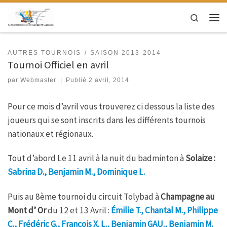
Passer au contenu
Search
Men
AUTRES TOURNOIS
SAISON 2013-2014
Tournoi Officiel en avril
par
Webmaster
|
Publié
2 avril, 2014
Pour ce mois d’avril vous trouverez ci dessous la liste des
joueurs qui se sont inscrits dans les différents tournois
nationaux et régionaux.
Tout d’abord Le 11 avril à la nuit du badminton à
Solaize :
S
abrina D., Benjamin M., Dominique L.
Puis au 8ème tournoi du circuit Tolybad à
Champagne au
Mont d’ Or
du 12 et 13 Avril :
Émilie T., Chantal M., Philippe
C., Frédéric G., François X. L., Benjamin GAU., Benjamin M.