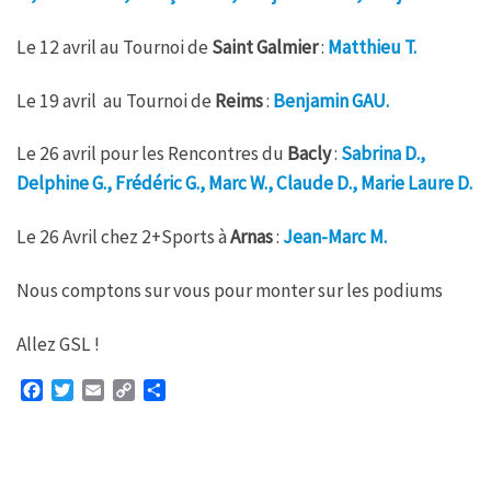
Le 12 avril au Tournoi de
Saint Galmier
:
Matthieu T.
Le 19 avril au Tournoi de
Reims
:
Benjamin GAU.
Le 26 avril pour les Rencontres du
Bacly
:
Sabrina D.,
Delphine G., Frédéric G., Marc W., Claude D., Marie Laure D.
Le 26 Avril chez 2+Sports à
Arnas
:
Jean-Marc M.
Nous comptons sur vous pour monter sur les podiums
Allez GSL !
F
T
E
C
P
a
w
m
o
a
c
i
a
p
r
e
t
i
y
t
b
t
l
L
a