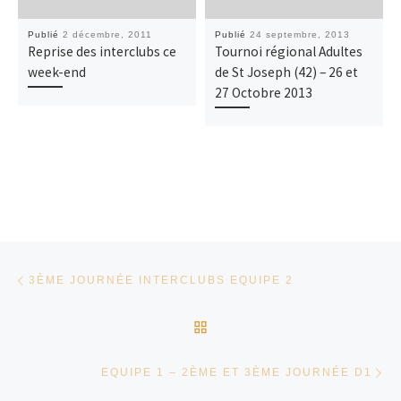
Publié
2 décembre, 2011
Publié
24 septembre, 2013
Reprise des interclubs ce
Tournoi régional Adultes
week-end
de St Joseph (42) – 26 et
27 Octobre 2013
Parcourir les articles
Article précédent
3ÈME JOURNÉE INTERCLUBS EQUIPE 2
RETOUR À LA LISTE DES
Ar
EQUIPE 1 – 2ÈME ET 3ÈME JOURNÉE D1