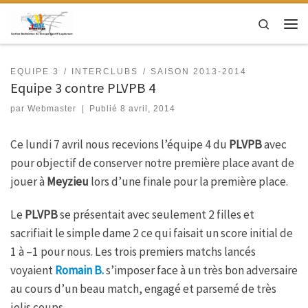
Passer au contenu
Search
Men
EQUIPE 3
INTERCLUBS
SAISON 2013-2014
Equipe 3 contre PLVPB 4
par
Webmaster
|
Publié
8 avril, 2014
Ce lundi 7 avril nous recevions l’équipe 4 du
PLVPB
avec
pour objectif de conserver notre première place avant de
jouer à
Meyzieu
lors d’une finale pour la première place.
Le
PLVPB
se présentait avec seulement 2 filles et
sacrifiait le simple dame 2 ce qui faisait un score initial de
1 à –1 pour nous. Les trois premiers matchs lancés
voyaient
Romain B.
s’imposer face à un très bon adversaire
au cours d’un beau match, engagé et parsemé de très
jolis coups.