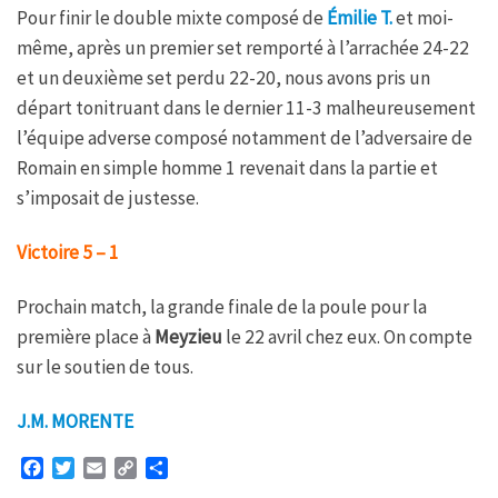
Pour finir le double mixte composé de
Émilie T.
et moi-
même, après un premier set remporté à l’arrachée 24-22
et un deuxième set perdu 22-20, nous avons pris un
départ tonitruant dans le dernier 11-3 malheureusement
l’équipe adverse composé notamment de l’adversaire de
Romain en simple homme 1 revenait dans la partie et
s’imposait de justesse.
Victoire 5 – 1
Prochain match, la grande finale de la poule pour la
première place à
Meyzieu
le 22 avril chez eux. On compte
sur le soutien de tous.
J.M. MORENTE
F
T
E
C
P
a
w
m
o
a