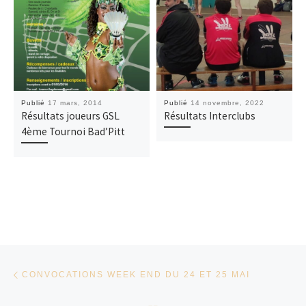
Publié
17 mars, 2014
Publié
14 novembre, 2022
Résultats joueurs GSL
Résultats Interclubs
4ème Tournoi Bad’Pitt
Parcourir les articles
Article précédent
CONVOCATIONS WEEK END DU 24 ET 25 MAI