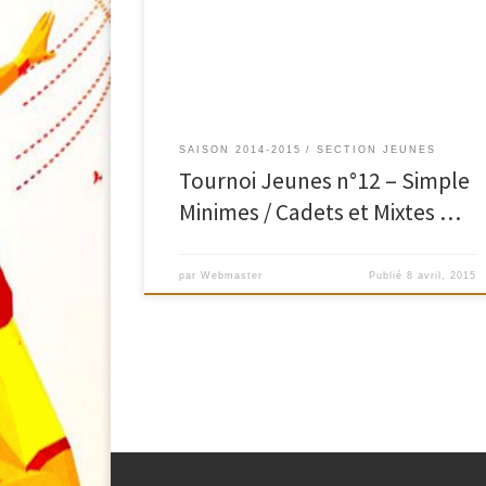
simples Minimes et mixtes Poussins se joueront le
samedi 23 Mai à partir de 12h00. Les simples Cadets
et mixtes Benjamins se joueront […]
SAISON 2014-2015
SECTION JEUNES
Tournoi Jeunes n°12 – Simple
Minimes / Cadets et Mixtes …
par
Webmaster
Publié
8 avril, 2015