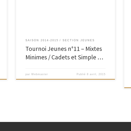
mixtes Minimes et simple Poussins se joueront le
samedi 9 Mai à partir de 8h30. Les mixtes Cadets et
simple Benjamins se joueront […]
SAISON 2014-2015
SECTION JEUNES
Tournoi Jeunes n°11 – Mixtes
Minimes / Cadets et Simple …
par
Webmaster
Publié
8 avril, 2015