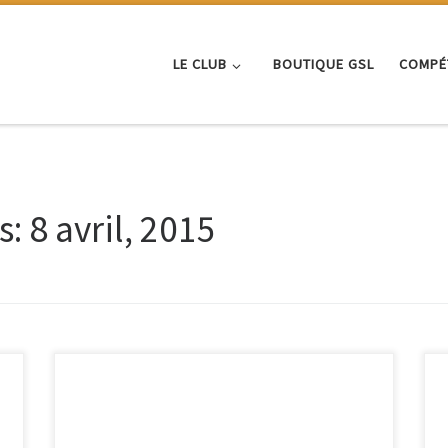
LE CLUB
BOUTIQUE GSL
COMPÉ
s:
8 avril, 2015
Le club de L’Arbresle organise le : 11ème Tournoi
Départemental Jeunes Mixtes Minimes / Cadets et
s
Simple Poussins / Benjamins les 9 et 10 Mai 2015 Les