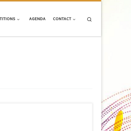
Search
TITIONS
AGENDA
CONTACT
Le club d’Oullins accueille le: 4ème Rassemblement
Départemental Jeunes le samedi 02 Mai 2015 Le
rassemblement est réservé aux Poussins (né en