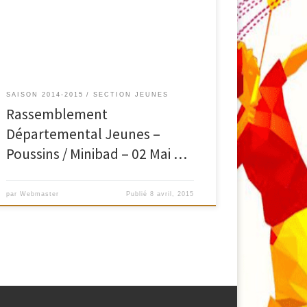
2004-2005) et Minibad (né en 2006 et après) et se
déroulera le samedi 02 Mai 2015 à partir de 13h45
jusqu’à 17h00. Les volants sont fournis par le […]
SAISON 2014-2015
SECTION JEUNES
Rassemblement
Départemental Jeunes –
Poussins / Minibad – 02 Mai …
par
Webmaster
Publié
8 avril, 2015