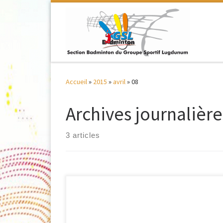
Passer au contenu
Accueil
»
2015
»
avril
»
08
Archives journalière
3 articles
Le club de Dardilly organise le : 12ème Tournoi
Départemental Jeunes Simple Minimes / Cadets et
Mixtes Poussins / Benjamins les 23 et 24 Mai 2015 Le