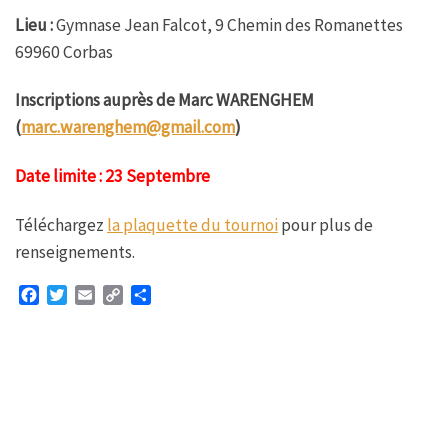
Lieu :
Gymnase Jean Falcot, 9 Chemin des Romanettes
69960 Corbas
Inscriptions auprès de Marc WARENGHEM
(
marc.warenghem@gmail.com
)
Date limite : 23 Septembre
Téléchargez
la plaquette du tournoi
pour plus de
renseignements.
F
T
E
C
P
a
w
m
o
a
c
i
a
p
r
e
t
i
y
t
b
t
l
L
a
o
e
i
g
o
r
n
e
k
k
r