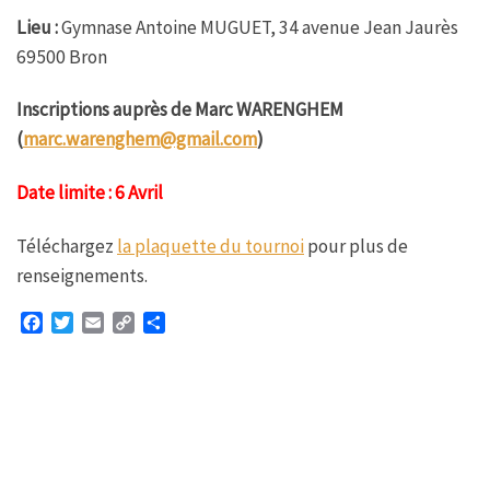
Lieu :
Gymnase Antoine MUGUET, 34 avenue Jean Jaurès
69500 Bron
Inscriptions auprès de Marc WARENGHEM
(
marc.warenghem@gmail.com
)
Date limite : 6 Avril
Téléchargez
la plaquette du tournoi
pour plus de
renseignements.
F
T
E
C
P
a
w
m
o
a
c
i
a
p
r
e
t
i
y
t
b
t
l
L
a
o
e
i
g
o
r
n
e
k
k
r