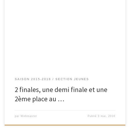
De bons résultats sur ce TDJ de l’USOL. Le samedi, 1er tournoi pour
Enzo et Mattéo, dans une poule unique de 5 en simple homme
Poussin Espoir, Enzo termine 3ème et Mattéo 5ème, tout cela à la
différence de set puisqu’ils étaient 3 avec 1 victoire. Bravo à eux. En
[…]
SAISON 2015-2016
SECTION JEUNES
2 finales, une demi finale et une
2ème place au …
par
Webmaster
Publié
3 mai, 2016