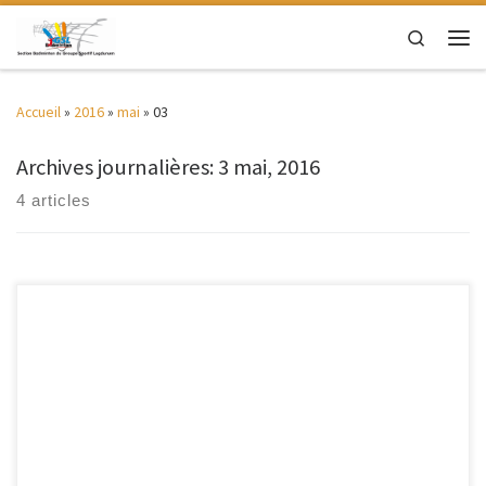
Passer au contenu
Search
Men
Accueil
»
2016
»
mai
»
03
Archives journalières:
3 mai, 2016
4 articles
Le club de Villefranche accueille le: 4ème Rassemblement
Départemental Jeunes le samedi 21 Mai 2016 Le rassemblement est
réservé aux Benjamins 1 (nés en 2005), aux Poussins (nés en 2006-2007)
et Minibads (nés en 2008 et après). Il se déroulera le samedi 21 Mai 2016
à partir de 13h45 jusqu’à […]