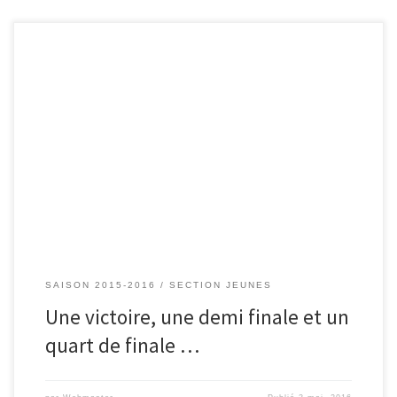
Pour ce TDJ, 4 joueurs présents. Le samedi, Arthur qui jouait en simple
Minime Open remporte son 1er match en 3 sets serrés et perd le 2ème
en 2 sets sur un score aussi serré. Il termine 2ème de poule, le tirage au
sort lui fait jouer un 8ème qu’il […]
SAISON 2015-2016
SECTION JEUNES
Une victoire, une demi finale et un
quart de finale …