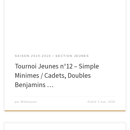
Départemental Jeunes Simple Minimes & Cadets, Doubles Benjamins et
Mixtes Poussins les 28 et 29 Mai 2016 Les simples Minimes et mixtes
Poussins se joueront le samedi 28 mai à partir de 12h00. Les simples
Cadets et doubles Benjamins se […]
SAISON 2015-2016
SECTION JEUNES
Tournoi Jeunes n°12 – Simple
Minimes / Cadets, Doubles
Benjamins …
par
Webmaster
Publié
3 mai, 2016