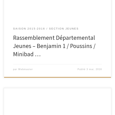
SAISON 2015-2016
SECTION JEUNES
Rassemblement Départemental
Jeunes – Benjamin 1 / Poussins /
Minibad …
par
Webmaster
Publié
3 mai, 2016
Le club de Villeurbanne (BCVIL) organise le : 12ème Tournoi