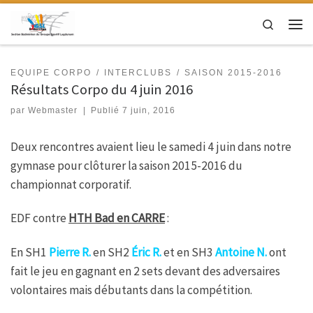
Passer au contenu
Search
Men
EQUIPE CORPO
INTERCLUBS
SAISON 2015-2016
Résultats Corpo du 4 juin 2016
par
Webmaster
|
Publié
7 juin, 2016
Deux rencontres avaient lieu le samedi 4 juin dans notre
gymnase pour clôturer la saison 2015-2016 du
championnat corporatif.
EDF contre
HTH Bad en CARRE
:
En SH1
Pierre R.
en SH2
Éric R.
et en SH3
Antoine N.
ont
fait le jeu en gagnant en 2 sets devant des adversaires
volontaires mais débutants dans la compétition.