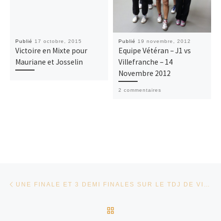
Publié
17 octobre, 2015
Publié
19 novembre, 2012
Victoire en Mixte pour
Equipe Vétéran – J1 vs
Mauriane et Josselin
Villefranche – 14
Novembre 2012
2 commentaires
Parcourir les articles
Article précédent
UNE FINALE ET 3 DEMI FINALES SUR LE TDJ DE VILLEURBANNE
RETOUR À LA LISTE DES