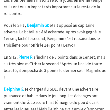
Les trois premiers matchs se sont joués en même temps
et ils ont eu un impact très important sur le reste de la
rencontre.
Pour le SH1,
Benjamin Gr.
était opposé au capitaine
adverse. La bataille a été acharnée. Après avoir gagné le
1er set, lâché le second, Benjamin s’est ressaisi dans le
troisième pour offrir le 1er point ! Bravo !
En SH2,
Pierre R.
s’inclina de 3 points dans le 1er set, mais
su très bien maîtriser le second ! Après un final de toute
beauté, il empocha de 3 points le dernier set ! Magnifique
!
Delphine G.
se chargea du SD1, devant une adversaire
puissance et habile dans le jeu long, les échanges ont
vraiment duré. Le score final témoigne du peu d’écart
entre les joueuses ! Mais Delphine avait envie d’apporter