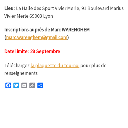
Lieu :
La Halle des Sport Vivier Merle, 91 Boulevard Marius
Vivier Merle 69003 Lyon
Inscriptions auprès de Marc WARENGHEM
(
marc.warenghem@gmail.com
)
Date limite : 28 Septembre
Téléchargez
la plaquette du tournoi
pour plus de
renseignements.
F
T
E
C
P
a
w
m
o
a
c
i
a
p
r
e
t
i
y
t
b
t
l
L
a
o
e
i
g
o
r
n
e
k
k
r