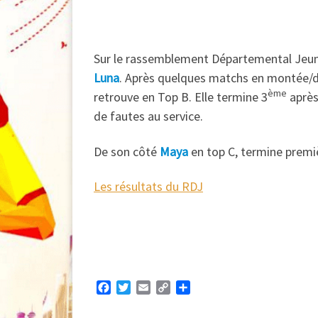
Sur le rassemblement Départemental Jeune
Luna
. Après quelques matchs en montée/d
ème
retrouve en Top B. Elle termine 3
après
de fautes au service.
De son côté
Maya
en top C, termine premiè
Les résultats du RDJ
F
T
E
C
P
a
w
m
o
a
c
i
a
p
r