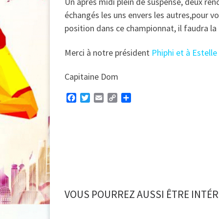
Un après midi plein de suspense, deux renco
échangés les uns envers les autres,pour vo
position dans ce championnat, il faudra la 
Merci à notre président
Phiphi et à Estelle
Capitaine Dom
F
T
E
C
P
a
w
m
o
a
c
i
a
p
r
e
t
i
y
t
b
t
l
L
a
o
e
i
g
o
r
n
e
k
k
r
VOUS POURREZ AUSSI ÊTRE INTÉR