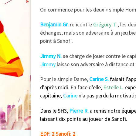
On commence pour les deux « simple Hom
Benjamin Gr.
rencontre
Grégory T.
, les de
échanges, mais son adversaire à un jeu bien
point à Sanofi.
Jimmy N.
se charge de jouer contre le cap
Jimmy
laisse son adversaire à distance et 
Pour le simple Dame,
Carine S.
faisait l’a
d’après midi. En face d’elle,
Estelle L
. expe
capitaine,
Carine
n’a pas perdu la motivati
Dans le SH3,
Pierre R.
a remis notre équipe 
laissant dix points au joueur de Sanofi.
EDF: 2 Sanofi: 2