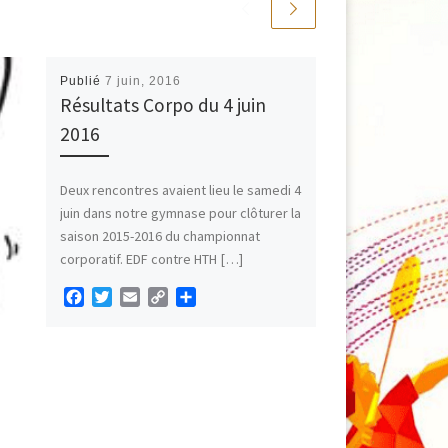
Publié
7 juin, 2016
Résultats Corpo du 4 juin
2016
Deux rencontres avaient lieu le samedi 4
juin dans notre gymnase pour clôturer la
saison 2015-2016 du championnat
corporatif. EDF contre HTH […]
F
T
E
C
P
a
w
m
o
a
c
i
a
p
r
e
t
i
y
t
b
t
l
L
a
o
e
i
g
o
r
n
e
k
k
r