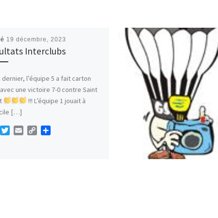
ié
19 décembre, 2023
ultats Interclubs
 dernier, l’équipe 5 a fait carton
 avec une victoire 7-0 contre Saint
st
!!! L’équipe 1 jouait à
cile […]
F
T
E
C
P
a
w
m
o
a
i
a
p
r
e
t
i
y
t
b
t
l
L
a
o
e
i
g
o
r
n
e
k
k
r