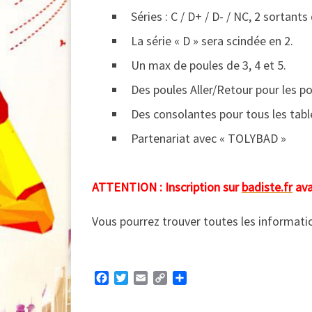
Séries : C / D+ / D- / NC, 2 sortants
La série « D » sera scindée en 2.
Un max de poules de 3, 4 et 5.
Des poules Aller/Retour pour les po
Des consolantes pour tous les tab
Partenariat avec « TOLYBAD »
ATTENTION : Inscription sur
badiste.fr
ava
Vous pourrez trouver toutes les informati
F
T
E
C
P
a
w
m
o
a
c
i
a
p
r