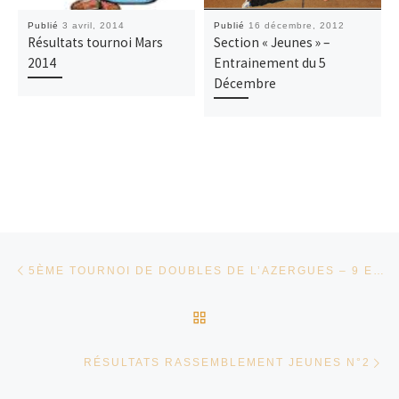
Publié
3 avril, 2014
Publié
16 décembre, 2012
Résultats tournoi Mars
Section « Jeunes » –
2014
Entrainement du 5
Décembre
Parcourir les articles
Article précédent
5ÈME TOURNOI DE DOUBLES DE L’AZERGUES – 9 ET 10 MARS
RETOUR À LA LISTE DES
Ar
RÉSULTATS RASSEMBLEMENT JEUNES N°2