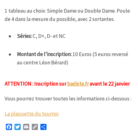
1 tableau au choix: Simple Dame ou Double Dame. Poule
de 4 dans la mesure du possible, avec 2 sortantes.
Séries:
C, D+, D- et NC
Montant de l’inscription:
10 Euros (5 euros reversé
au centre Léon Bérard)
ATTENTION : Inscription sur
badiste.fr
avant le 22 janvier
Vous pourrez trouver toutes les informations ci-dessous :
La plaquette du tournoi
F
T
E
C
P
a
w
m
o
a