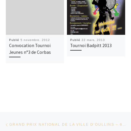
Publié
5 novembre, 2012
Publié
22 mars, 2013
Convocation Tournoi
Tournoi Badpitt 2013
Jeunes n°3 de Corbas
Parcourir les articles
Article précédent
GRAND PRIX NATIONAL DE LA VILLE D’OULLINS – 6 ET 7 AVRIL