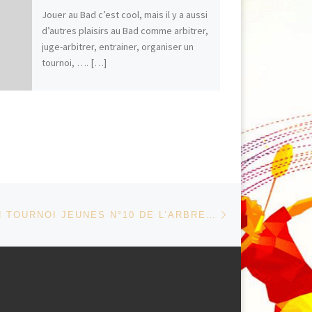
Jouer au Bad c’est cool, mais il y a aussi
d’autres plaisirs au Bad comme arbitrer,
juge-arbitrer, entrainer, organiser un
tournoi, …. […]
F
T
E
C
P
a
w
m
o
a
c
i
a
p
r
e
t
i
y
t
b
t
l
L
a
o
e
i
g
o
r
n
e
k
k
r
Article suivant
 ARTICLES
CONVOCATION TOURNOI JEUNES N°10 DE L’ARBRESLE