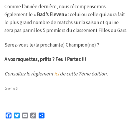
Comme l’année dernière, nous récompenserons
également le «
Bad’s Eleven »
: celui ou celle qui aura fait
le plus grand nombre de matchs sur la saison et qui ne
sera pas parmi les 5 premiers du classement Filles ou Gars.
Serez-vous le/la prochain(e) Champion(ne) ?
A vos raquettes, prêts ? Feu ! Partez !!!
Consultez le règlement
ici
de cette 7ème édition.
Delphine G.
F
T
E
C
P
a
w
m
o
a
c
i
a
p
r