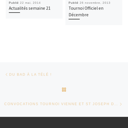
Publié
22 mai, 2014
Publié
26 novembre, 2013
Actualités semaine 21
Tournoi Officiel en
Décembre
Parcourir les articles
Article précédent
DU BAD À LA TÉLÉ !
RETOUR À LA LISTE DES
Ar
CONVOCATIONS TOURNOI VIENNE ET ST JOSEPH DU 26 ET 27 OCTOBRE