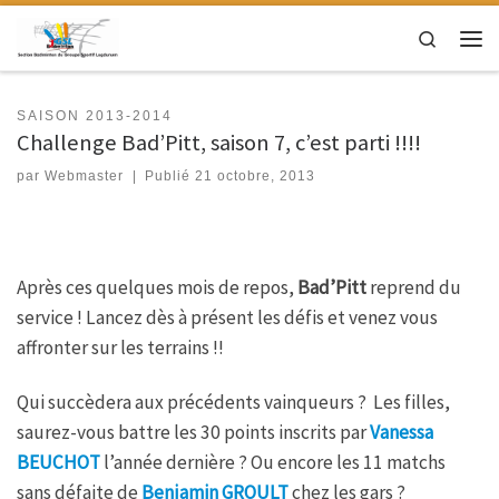
Passer au contenu
Search
Men
SAISON 2013-2014
Challenge Bad’Pitt, saison 7, c’est parti !!!!
par
Webmaster
|
Publié
21 octobre, 2013
Après ces quelques mois de repos,
Bad’Pitt
reprend du
service ! Lancez dès à présent les défis et venez vous
affronter sur les terrains !!
Qui succèdera aux précédents vainqueurs ? Les filles,
saurez-vous battre les 30 points inscrits par
Vanessa
BEUCHOT
l’année dernière ? Ou encore les 11 matchs
sans défaite de
Benjamin GROULT
chez les gars ?