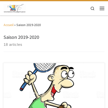
Passer au contenu
Search
Men
Accueil
»
Saison 2019-2020
Saison 2019-2020
18 articles
Apres plusieurs semaines d’attente, nous avons eu l’autorisation
d’utiliser notre gymnase. Vous pourrez disposer de créneaux horaires
avant la fermeture annuelle du complexe sportif du 1/8 au 23/08.
Règle : – Pour revenir au gymnase, vous devrez impérativement nous
remplir et signer le document Attestation COVID du GSL bad (à donner
[…]