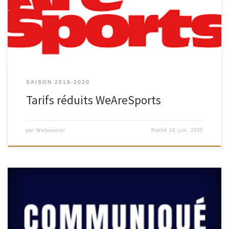
sensations en attendant la réouverture de notre gymnase ! Pour
réserver : www.wearesports.fr La […]
SAISON 2019-2020
Tarifs réduits WeAreSports
par
Webmaster
Publié
18 juin, 2020
Le Bureau Fédéral réuni ce samedi 21 mars a décidé de déclarer la
saison 2019-2020 comme « année blanche » pour tous les