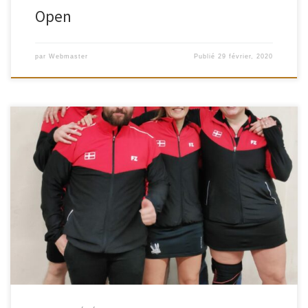
Open
par
Webmaster
Publié
29 février, 2020
Ce jeudi 23 janvier, notre équipe 1 vétéran recevait l’équipe de
Villefranche. Le but était d’engranger enfin notre première victoire et
éviter une éventuelle dernière place de la poule avant les rencontres
retours. Nous avons bien respecté l’adversaire et les résultats ont suivi.
Victoire 7-0 avec le seul double homme […]