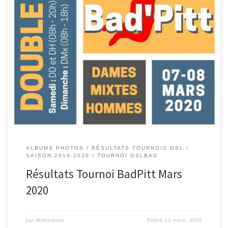
Notre 10 ème tournoi Bad Pitt de Doubles s’est déroulé ce weekend du
7 et 8 mars 2020 Palmarès de la 1ère journée du 7 : Série 1 DD :
Vainqueur : GOUBET Lucie – WU Dan Finaliste : DA FREITAS Sandra –
GRANGER Flore Série 2 DD : Vainqueur : ROUCHOUZE […]
ALBUMS PHOTOS
RÉSULTATS TOURNOIS GSL
SAISON 2019-2020
TOURNOI GSLBAD
Résultats Tournoi BadPitt Mars
2020
par
Webmaster
Publié
10 mars, 2020