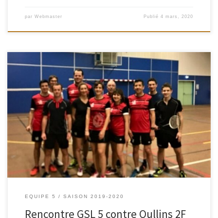
par
Webmaster
Publié
4 mars, 2020
Ce vendredi 28 février à 20 H dans notre gymnase, nous avons eu le
plaisir de jouer la rencontre retour contre le club loisirs D’Oullins 2F
Open. Avec une douzaine de joueurs dans chaque équipe,nous avons
pu réaliser 36 matchs avec du SH, DD, DH et DM. Les capitaines ont
répartit […]
EQUIPE 5
SAISON 2019-2020
Rencontre GSL 5 contre Oullins 2F