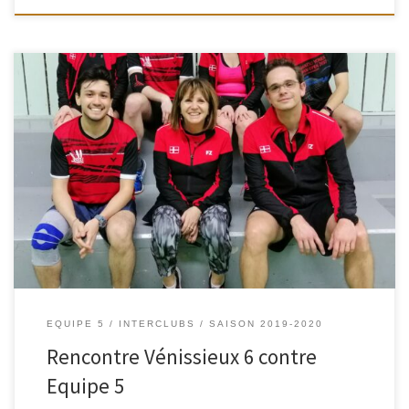
Mardi 3 mars, nous nous sommes rendus au gymnase J. Brel à
Vénissieux pour affronter leur équipe 6 dans le cadre du championnat
D4 Promotion. Nous avons rencontré des adversaires qui étaient
motivés pour gagner un maximum de matchs et ainsi démontrer que
la rencontre Aller (7-0) ne justifiait pas le […]
EQUIPE 5
INTERCLUBS
SAISON 2019-2020
Rencontre Vénissieux 6 contre
Equipe 5