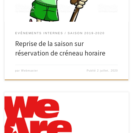
EVÈNEMENTS INTERNES
SAISON 2019-2020
Reprise de la saison sur
réservation de créneau horaire
par
Webmaster
Publié
2 juillet, 2020
Sur présentation de votre licence FFBAD, We Are Sports vous propose
une réduction de 3€ sur la location d’un créneau en heures pleines ou
week-end (13€ au lieu de 16). Un bon moyen de retrouver des