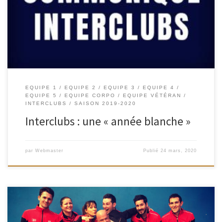
championnats Interclubs. Cette décision est applicable à l’ensemble
des Interclubs nationaux, régionaux ou départementaux. Une « année
blanche » est une année pour laquelle les résultats sportifs […]
EQUIPE 1
EQUIPE 2
EQUIPE 3
EQUIPE 4
EQUIPE 5
EQUIPE CORPO
EQUIPE VÉTÉRAN
INTERCLUBS
SAISON 2019-2020
Interclubs : une « année blanche »
par
Webmaster
Publié
24 mars, 2020