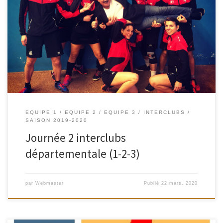
Ce dimanche 9 février, nos trois équipes ont disputé la deuxième
journée d’Interclubs départementale. L’équipe 1 a joué dans notre
gymnase et elle a perdu par 2 à 6 contre Chassieu 2 puis elle a battu le
PLVPB 2 par 6 à 2 et elle a également vaincu le Bacly 5 par 7 à 1. Bravo
pour ce beau […]
EQUIPE 1
EQUIPE 2
EQUIPE 3
INTERCLUBS
SAISON 2019-2020
Journée 2 interclubs
départementale (1-2-3)
par
Webmaster
Publié
22 mars, 2020